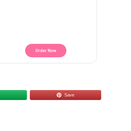
Order Now
s
Save