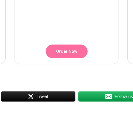
Order Now
Tweet
Follow u