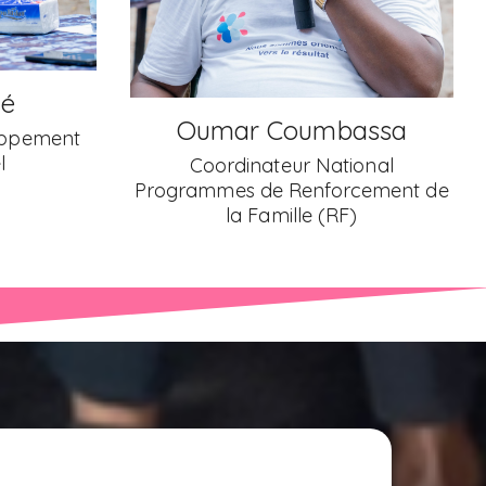
assa
Mamadou Dian Baldé
onal
Manager Site Conakry
cement de
)