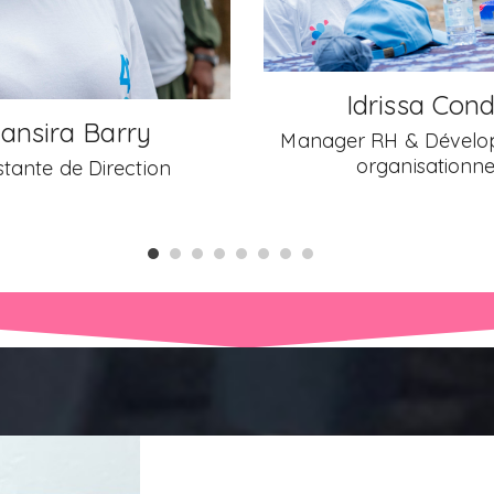
drissa Condé
Oumar Coumb
 RH & Développement
organisationnel
Coordinateur Nati
Programmes de Renfor
la Famille (RF