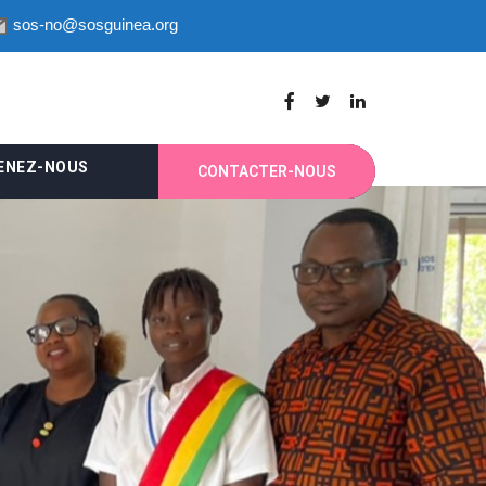
sos-no@sosguinea.org
ENEZ-NOUS
CONTACTER-NOUS