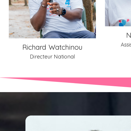
I
Nansira Barry
Manager
Assistante de Direction