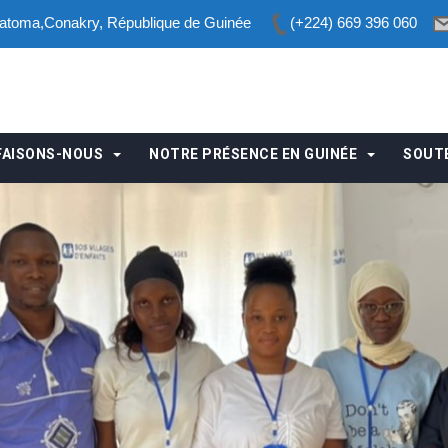
toma,Conakry, République de Guinée
(+224) 669 396 060
FAISONS-NOUS
NOTRE PRÉSENCE EN GUINÉE
SOUT